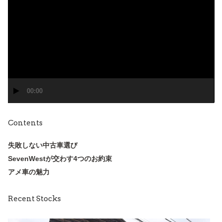
画
プ
レ
ー
ヤ
ー
00:00
Contents
失敗しない中古車選び
SevenWestが交わす4つのお約束
アメ車の魅力
Recent Stocks