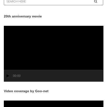
20th anniversary movie
動
画
プ
レ
ー
ヤ
ー
00:00
Video coverage by Goo-net
動