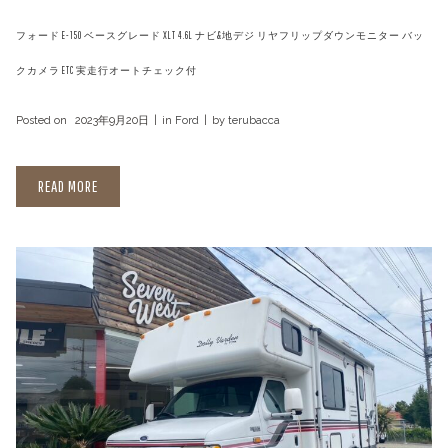
フォード E-150 ベースグレード XLT 4.6L ナビ&地デジ リヤフリップダウンモニター バッ
クカメラ ETC 実走行オートチェック付
Posted on
2023年9月20日
in
Ford
by
terubacca
READ MORE