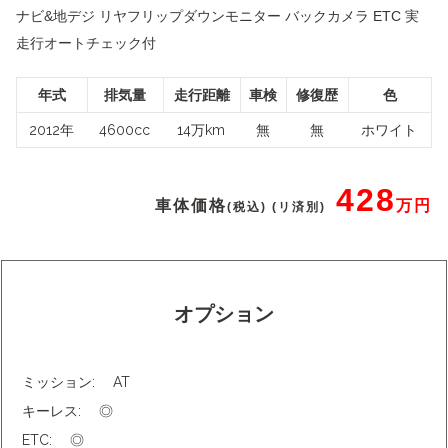
ナビ&地デジ リヤフリップダウンモニター バックカメラ ETC 実
走行オートチェック付
年式
排気量
走行距離
車検
修復歴
色
2012年
4600cc
14万km
無
無
ホワイト
428
車体価格
万円
(税込) (リ済別)
オプション
ミッション:
AT
キーレス:
◎
ETC:
◎