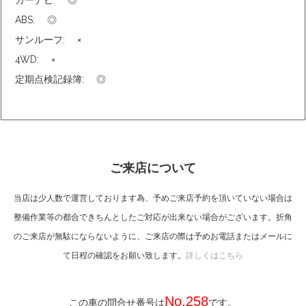
カーナビ:
◎
ABS:
◎
サンルーフ:
×
4WD:
×
定期点検記録簿:
◎
ご来店について
当店は少人数で運営しております為、予めご来店予約を頂いていない場合は
整備作業等の都合できちんとしたご対応が出来ない場合がございます。折角
のご来店が無駄にならないように、ご来店の際は予めお電話またはメールに
て日程の確認をお願い致します。
詳しくはこちら
No.258
この車の問合せ番号は
です。