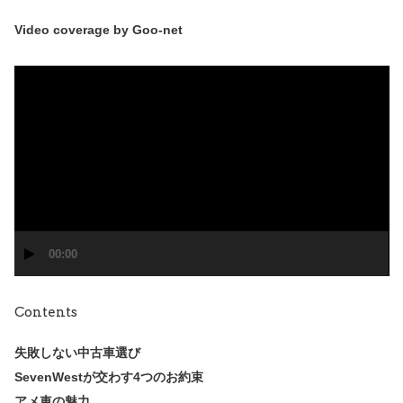
Video coverage by Goo-net
動
画
プ
レ
ー
ヤ
ー
00:00
Contents
失敗しない中古車選び
SevenWestが交わす4つのお約束
アメ車の魅力