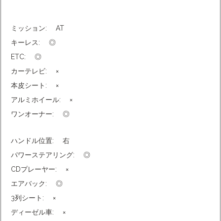
ミッション:
AT
キーレス:
◎
ETC:
◎
カーテレビ:
×
本皮シート:
×
アルミホイール:
×
ワンオーナー:
◎
ハンドル位置:
右
パワーステアリング:
◎
CDプレーヤー:
×
エアバック:
◎
3列シート:
×
ディーゼル車:
×