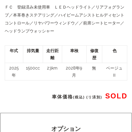
ＦＣ 登録済み未使用車 ＬＥＤヘッドライト／リアフォグラン
プ／本革巻きステアリング／ハイビームアシストヒルディセント
コントロール／リヤパワーウィンドウ／／前席シートヒーター／
ヘッドランプウォッシャー
年式
排気量
走行距
車検
修復
色
離
歴
2025
1500cc
23km
2028年9
無
ベージュ
年
月
Ⅱ
SOLD
車体価格
(税込) (リ済別)
オプション