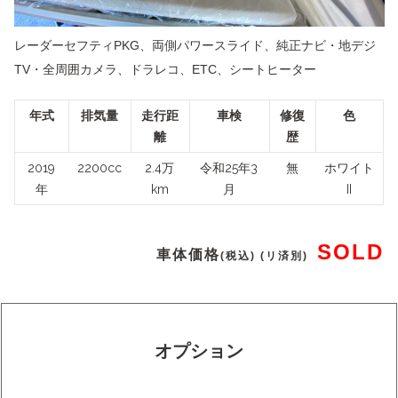
レーダーセフティPKG、両側パワースライド、純正ナビ・地デジ
TV・全周囲カメラ、ドラレコ、ETC、シートヒーター
年式
排気量
走行距
車検
修復
色
離
歴
2019
2200cc
2.4万
令和25年3
無
ホワイト
年
km
月
II
SOLD
車体価格
(税込) (リ済別)
オプション