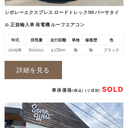
シボレーエクスプレス ロードトレック190 バーサタイ
ル 正規輸入車 発電機 ルーフエアコン
年式
排気量
走行距離
車検
修復歴
色
2009年
6000cc
4.1万km
無
無
ブラック
詳細を見る
SOLD
車体価格
(税込) (リ済別)