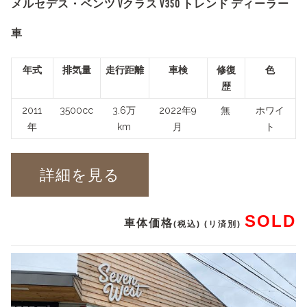
メルセデス・ベンツ Vクラス V350 トレンド ディーラー
車
年式
排気量
走行距離
車検
修復
色
歴
2011
3500cc
3.6万
2022年9
無
ホワイ
年
km
月
ト
詳細を見る
SOLD
車体価格
(税込) (リ済別)