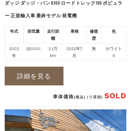
ダッジ ダッジ・バン B350 ロードトレック190 ポピュラ
ー 正規輸入車 最終モデル 発電機
年式
排気量
走行距
車検
修復
色
離
歴
2003
5900cc
2.1万
2022年7
無
ホワイト
年
km
月
Ⅱ
詳細を見る
SOLD
車体価格
(税込) (リ済別)