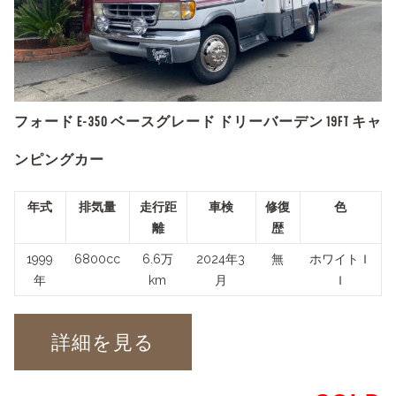
フォード E-350 ベースグレード ドリーバーデン 19FT キャ
ンピングカー
年式
排気量
走行距
車検
修復
色
離
歴
1999
6800cc
6.6万
2024年3
無
ホワイトＩ
年
km
月
Ｉ
詳細を見る