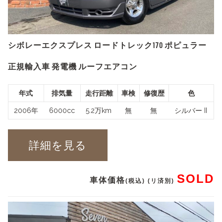
シボレーエクスプレス ロードトレック170 ポピュラー
正規輸入車 発電機 ルーフエアコン
年式
排気量
走行距離
車検
修復歴
色
2006年
6000cc
5.2万km
無
無
シルバー II
詳細を見る
SOLD
車体価格
(税込) (リ済別)