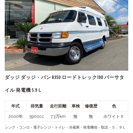
ダッジ ダッジ・バン B350 ロードトレック190 バーサタ
イル 発電機 5.9Ｌ
年式
排気量
走行距離
車検
修復歴
色
2000年
5900cc
7.3万km
無
無
ホワイトⅡ
シンク・コンロ・電子レンジ・トイレ・冷蔵庫・発電機他・取説・５．９Ｌ