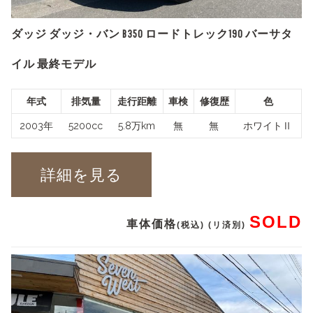
ダッジ ダッジ・バン B350 ロードトレック190 バーサタ
イル 最終モデル
年式
排気量
走行距離
車検
修復歴
色
2003年
5200cc
5.8万km
無
無
ホワイトⅡ
詳細を見る
SOLD
車体価格
(税込) (リ済別)