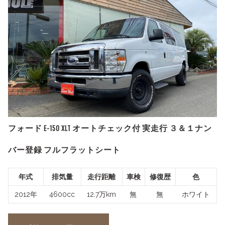
フォード E-150 XLT オートチェック付 実走行 ３＆１ナン
バー登録 フルフラットシート
年式
排気量
走行距離
車検
修復歴
色
2012年
4600cc
12.7万km
無
無
ホワイト