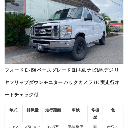
フォードＥ-150 ベースグレード XLT 4.6L ナビ&地デジ リ
ヤフリップダウンモニター バックカメラ ETC 実走行オ
ートチェック付
年式
排気量
走行距離
車検
修復
色
歴
2012
4600cc
13.8万
車検整備
無
ホワイ