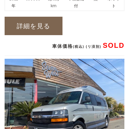
年
km
付
ト
詳細を見る
SOLD
車体価格
(税込) (リ済別)