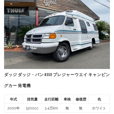
ダッジ ダッジ・バン B350 プレジャーウエイ キャンピン
グカー 発電機
年式
排気量
走行距離
車検
修復歴
色
2000年
5200cc
3.4万km
無
無
ホワイト