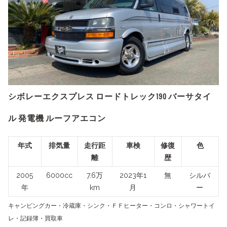
シボレーエクスプレス ロードトレック190 バーサタイ
ル 発電機 ルーフアエコン
年式
排気量
走行距
車検
修復
色
離
歴
2005
6000cc
7.6万
2023年1
無
シルバ
年
km
月
ー
キャンピングカー・冷蔵庫・シンク・ＦＦヒーター・コンロ・シャワートイ
レ・記録簿・買取車