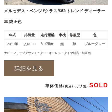
メルセデス・ベンツ Vクラス V350 トレンド ディーラー
車 純正色
年式
排気量
走行距離
車検
修復歴
色
2010年
3500cc
6.0万km
無
無
ブルーグレー
ナビ・フリップダウンモニター・キーレス・タイヤ新品・純正色
詳細を見る
SOLD
車体価格
(税込) (リ済別)