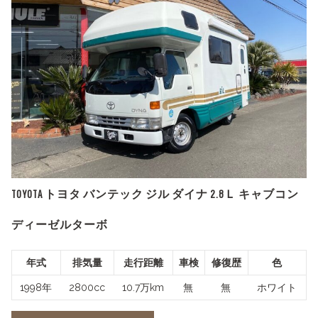
TOYOTA トヨタ バンテック ジル ダイナ 2.8Ｌ キャブコン
ディーゼルターボ
年式
排気量
走行距離
車検
修復歴
色
1998年
2800cc
10.7万km
無
無
ホワイト