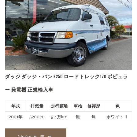
ダッジ ダッジ・バン B250 ロードトレック170 ポピュラ
ー 発電機 正規輸入車
年式
排気量
走行距離
車検
修復歴
色
2001年
5200cc
9.4万km
無
無
ホワイトⅡ