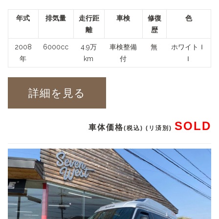
年式
排気量
走行距
車検
修復
色
離
歴
2008
6000cc
4.9万
車検整備
無
ホワイトＩ
年
km
付
Ｉ
詳細を見る
SOLD
車体価格
(税込) (リ済別)